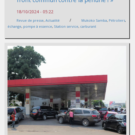
18/10/2024 - 05:22
/
Revue de presse
,
Actualité
Mukoko Samba
,
Pétroliers
,
échange
,
pompe à essence
,
Station service
,
carburant