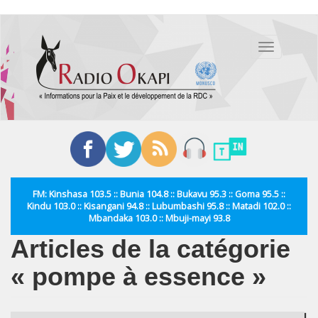
Aller
au
Toggle
contenu
navigation
principal
FM: Kinshasa 103.5 :: Bunia 104.8 :: Bukavu 95.3 :: Goma 95.5 ::
Kindu 103.0 :: Kisangani 94.8 :: Lubumbashi 95.8 :: Matadi 102.0 ::
Mbandaka 103.0 :: Mbuji-mayi 93.8
Articles de la catégorie
« pompe à essence »