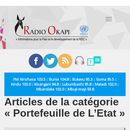
Aller
au
Toggle
contenu
navigation
principal
FM: Kinshasa 103.5 :: Bunia 104.8 :: Bukavu 95.3 :: Goma 95.5 ::
Kindu 103.0 :: Kisangani 94.8 :: Lubumbashi 95.8 :: Matadi 102.0 ::
Mbandaka 103.0 :: Mbuji-mayi 93.8
Articles de la catégorie
« Portefeuille de L’Etat »