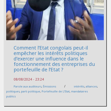
Comment l’Etat congolais peut-il
empêcher les intérêts politiques
d’exercer une influence dans le
fonctionnement des entreprises du
portefeuille de l’Etat ?
08/08/2024 - 23:24
/
Parole aux auditeurs
,
Émissions
intérêts
,
alliances
,
politiques
,
parti politique
,
Portefeuille de L’Etat
,
mandataires
publics