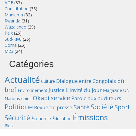
ADF
(37)
Constitution
(35)
Maniema
(32)
Rwanda
(31)
Wazalendo
(29)
Paix
(26)
Sud-Kivu
(26)
Goma
(26)
M23
(24)
Catégories
Actualité
En
Dialogue entre Congolais
Culture
bref
Justice
L'invité du jour
Environnement
Magazine UN
Okapi service
Parole aux auditeurs
Nations unies
Politique
Société
Santé
Sport
Revue de presse
Émissions
Sécurité
Économie
Éducation
Plus