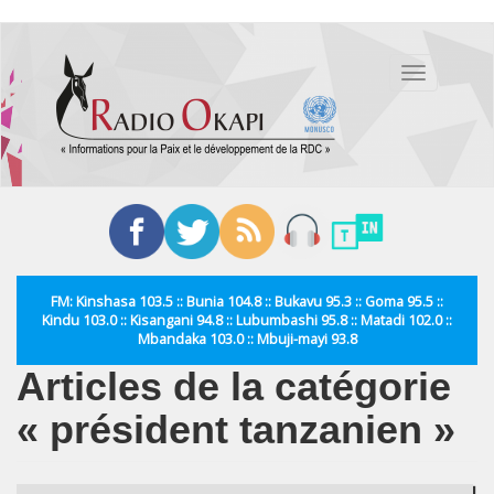
Aller
au
Toggle
contenu
navigation
principal
FM: Kinshasa 103.5 :: Bunia 104.8 :: Bukavu 95.3 :: Goma 95.5 ::
Kindu 103.0 :: Kisangani 94.8 :: Lubumbashi 95.8 :: Matadi 102.0 ::
Mbandaka 103.0 :: Mbuji-mayi 93.8
Articles de la catégorie
« président tanzanien »