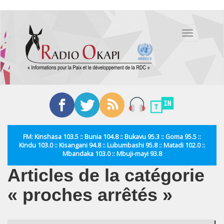
Aller
au
Toggle
contenu
navigation
principal
FM: Kinshasa 103.5 :: Bunia 104.8 :: Bukavu 95.3 :: Goma 95.5 ::
Kindu 103.0 :: Kisangani 94.8 :: Lubumbashi 95.8 :: Matadi 102.0 ::
Mbandaka 103.0 :: Mbuji-mayi 93.8
Articles de la catégorie
« proches arrêtés »