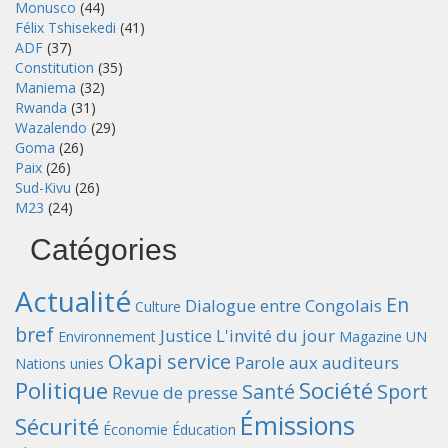
Monusco
(44)
Félix Tshisekedi
(41)
ADF
(37)
Constitution
(35)
Maniema
(32)
Rwanda
(31)
Wazalendo
(29)
Goma
(26)
Paix
(26)
Sud-Kivu
(26)
M23
(24)
Catégories
Actualité
En
Dialogue entre Congolais
Culture
bref
Justice
L'invité du jour
Environnement
Magazine UN
Okapi service
Parole aux auditeurs
Nations unies
Politique
Société
Santé
Sport
Revue de presse
Émissions
Sécurité
Économie
Éducation