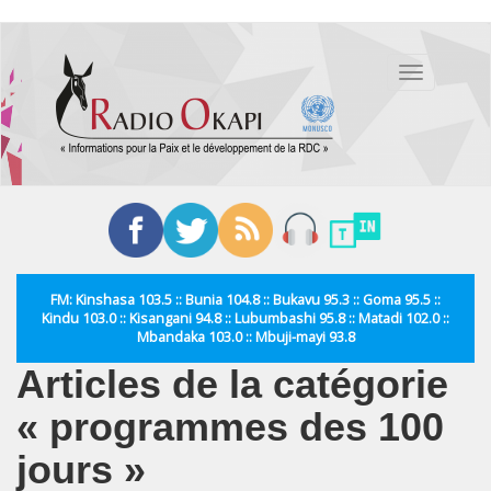
Aller
au
Toggle
contenu
navigation
principal
FM: Kinshasa 103.5 :: Bunia 104.8 :: Bukavu 95.3 :: Goma 95.5 ::
Kindu 103.0 :: Kisangani 94.8 :: Lubumbashi 95.8 :: Matadi 102.0 ::
Mbandaka 103.0 :: Mbuji-mayi 93.8
Articles de la catégorie
« programmes des 100
jours »