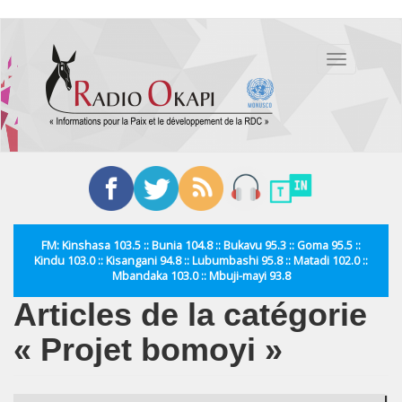
Aller
au
Toggle
contenu
navigation
principal
FM: Kinshasa 103.5 :: Bunia 104.8 :: Bukavu 95.3 :: Goma 95.5 ::
Kindu 103.0 :: Kisangani 94.8 :: Lubumbashi 95.8 :: Matadi 102.0 ::
Mbandaka 103.0 :: Mbuji-mayi 93.8
Articles de la catégorie
« Projet bomoyi »