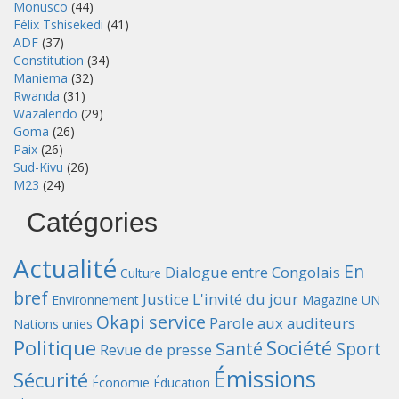
Monusco
(44)
Félix Tshisekedi
(41)
ADF
(37)
Constitution
(34)
Maniema
(32)
Rwanda
(31)
Wazalendo
(29)
Goma
(26)
Paix
(26)
Sud-Kivu
(26)
M23
(24)
Catégories
Actualité
En
Dialogue entre Congolais
Culture
bref
Justice
L'invité du jour
Environnement
Magazine UN
Okapi service
Parole aux auditeurs
Nations unies
Politique
Société
Santé
Sport
Revue de presse
Émissions
Sécurité
Économie
Éducation