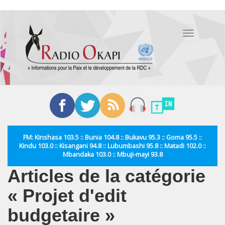
Aller
au
Toggle
contenu
navigation
principal
FM: Kinshasa 103.5 :: Bunia 104.8 :: Bukavu 95.3 :: Goma 95.5 ::
Kindu 103.0 :: Kisangani 94.8 :: Lubumbashi 95.8 :: Matadi 102.0 ::
Mbandaka 103.0 :: Mbuji-mayi 93.8
Articles de la catégorie
« Projet d'edit
budgetaire »