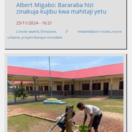
Albert Migabo: Bararaba hizi
zinakuja kujibu kwa mahitaji yetu
25/11/2024 - 16:21
/
L'invité swahili
,
Émissions
réhabilitation routes
,
voirie
urbaine
,
projets Banque mondiale