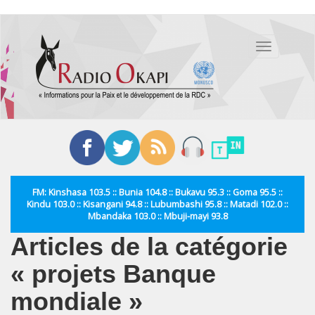
Aller
au
Toggle
contenu
navigation
principal
FM: Kinshasa 103.5 :: Bunia 104.8 :: Bukavu 95.3 :: Goma 95.5 ::
Kindu 103.0 :: Kisangani 94.8 :: Lubumbashi 95.8 :: Matadi 102.0 ::
Mbandaka 103.0 :: Mbuji-mayi 93.8
Articles de la catégorie
« projets Banque
mondiale »