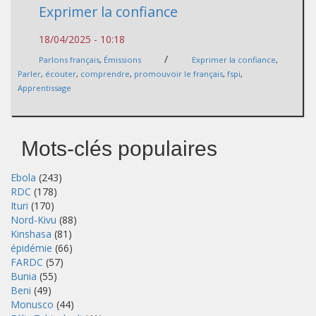
Exprimer la confiance
18/04/2025 - 10:18
/
Parlons français
,
Émissions
Exprimer la confiance
,
Parler
,
écouter
,
comprendre
,
promouvoir le français
,
fspi
,
Apprentissage
Mots-clés populaires
Ebola
(243)
RDC
(178)
Ituri
(170)
Nord-Kivu
(88)
Kinshasa
(81)
épidémie
(66)
FARDC
(57)
Bunia
(55)
Beni
(49)
Monusco
(44)