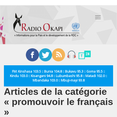
Aller
au
Toggle
contenu
navigation
principal
FM: Kinshasa 103.5 :: Bunia 104.8 :: Bukavu 95.3 :: Goma 95.5 ::
Kindu 103.0 :: Kisangani 94.8 :: Lubumbashi 95.8 :: Matadi 102.0 ::
Mbandaka 103.0 :: Mbuji-mayi 93.8
Articles de la catégorie
« promouvoir le français
»