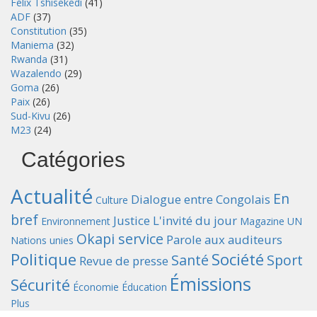
Félix Tshisekedi
(41)
ADF
(37)
Constitution
(35)
Maniema
(32)
Rwanda
(31)
Wazalendo
(29)
Goma
(26)
Paix
(26)
Sud-Kivu
(26)
M23
(24)
Catégories
Actualité
En
Dialogue entre Congolais
Culture
bref
Justice
L'invité du jour
Environnement
Magazine UN
Okapi service
Parole aux auditeurs
Nations unies
Politique
Société
Santé
Sport
Revue de presse
Émissions
Sécurité
Économie
Éducation
Plus