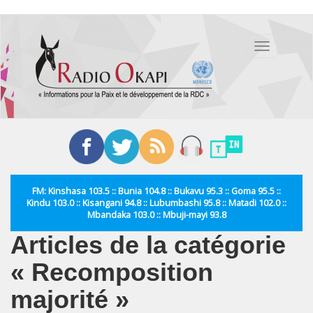
Aller
au
Toggle
contenu
navigation
principal
FM: Kinshasa 103.5 :: Bunia 104.8 :: Bukavu 95.3 :: Goma 95.5 ::
Kindu 103.0 :: Kisangani 94.8 :: Lubumbashi 95.8 :: Matadi 102.0 ::
Mbandaka 103.0 :: Mbuji-mayi 93.8
Articles de la catégorie
« Recomposition
majorité »