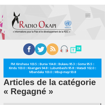
Aller
au
Toggle
contenu
navigation
principal
FM: Kinshasa 103.5 :: Bunia 104.8 :: Bukavu 95.3 :: Goma 95.5 ::
Kindu 103.0 :: Kisangani 94.8 :: Lubumbashi 95.8 :: Matadi 102.0 ::
Mbandaka 103.0 :: Mbuji-mayi 93.8
Articles de la catégorie
« Regagné »