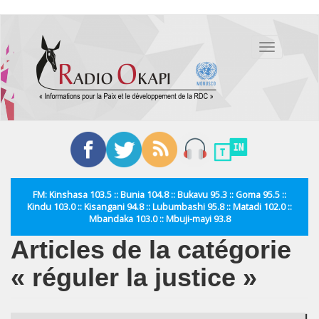
Aller
au
Toggle
contenu
navigation
principal
FM: Kinshasa 103.5 :: Bunia 104.8 :: Bukavu 95.3 :: Goma 95.5 ::
Kindu 103.0 :: Kisangani 94.8 :: Lubumbashi 95.8 :: Matadi 102.0 ::
Mbandaka 103.0 :: Mbuji-mayi 93.8
Articles de la catégorie
« réguler la justice »