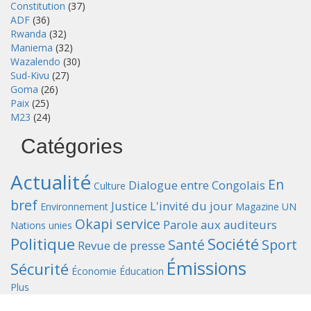
Constitution
(37)
ADF
(36)
Rwanda
(32)
Maniema
(32)
Wazalendo
(30)
Sud-Kivu
(27)
Goma
(26)
Paix
(25)
M23
(24)
Catégories
Actualité
En
Dialogue entre Congolais
Culture
bref
Justice
L'invité du jour
Environnement
Magazine UN
Okapi service
Parole aux auditeurs
Nations unies
Politique
Société
Santé
Sport
Revue de presse
Émissions
Sécurité
Économie
Éducation
Plus