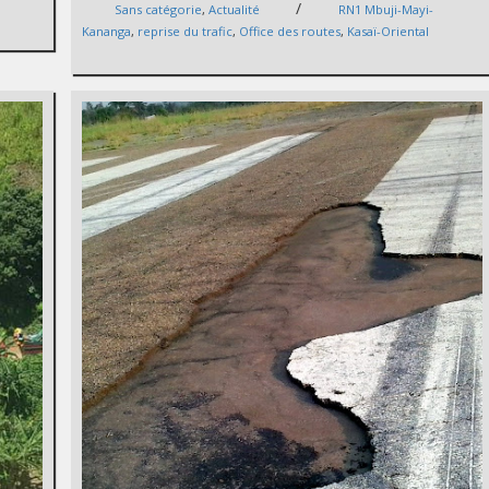
/
Sans catégorie
,
Actualité
RN1 Mbuji-Mayi-
Kananga
,
reprise du trafic
,
Office des routes
,
Kasaï-Oriental