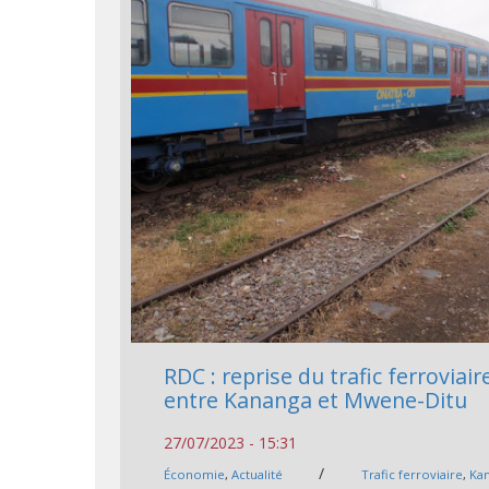
RDC : reprise du trafic ferroviair
entre Kananga et Mwene-Ditu
27/07/2023 - 15:31
/
Économie
,
Actualité
Trafic ferroviaire
,
Ka