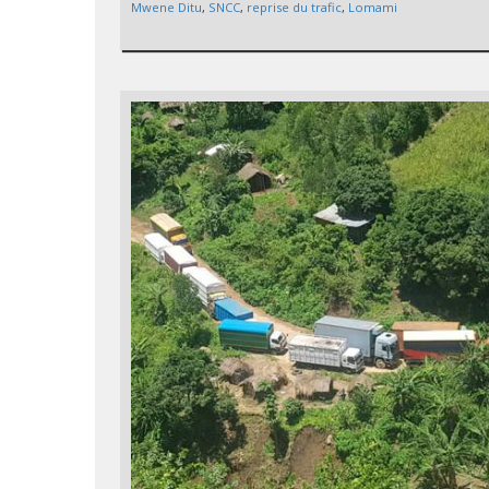
Mwene Ditu
,
SNCC
,
reprise du trafic
,
Lomami