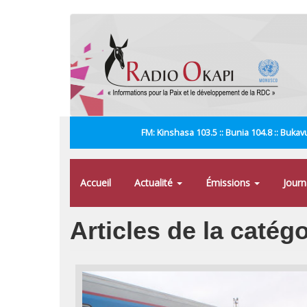
Aller
au
contenu
principal
FM: Kinshasa 103.5 :: Bunia 104.8 :: Bukavu
Accueil
Actualité
Émissions
Jour
Articles de la catégo