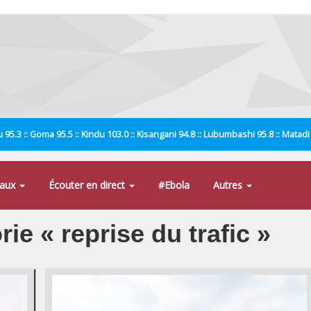
 95.3 :: Goma 95.5 :: Kindu 103.0 :: Kisangani 94.8 :: Lubumbashi 95.8 :: Matad
naux
Écouter en direct
#Ebola
Autres
rie « reprise du trafic »