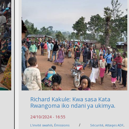
Richard Kakule: Kwa sasa Kata
Rwangoma iko ndani ya ukimya.
24/10/2024 - 16:55
/
L'invité swahili
,
Émissions
Sécurité
,
Attaqes ADF
,