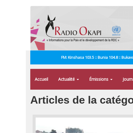
Aller
au
contenu
principal
FM: Kinshasa 103.5 :: Bunia 104.8 :: Bukavu
Accueil
Actualité
Émissions
Jour
Articles de la catég