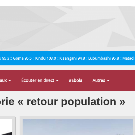
 95.3 :: Goma 95.5 :: Kindu 103.0 :: Kisangani 94.8 :: Lubumbashi 95.8 :: Matad
naux
Écouter en direct
#Ebola
Autres
orie « retour population »