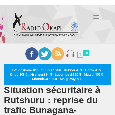
Aller
au
Toggle
contenu
navigation
principal
FM: Kinshasa 103.5 :: Bunia 104.8 :: Bukavu 95.3 :: Goma 95.5 ::
Kindu 103.0 :: Kisangani 94.8 :: Lubumbashi 95.8 :: Matadi 102.0 ::
Mbandaka 103.0 :: Mbuji-mayi 93.8
Situation sécuritaire à
Rutshuru : reprise du
trafic Bunagana-