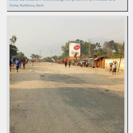
Doha
,
Rutshuru
,
Beni