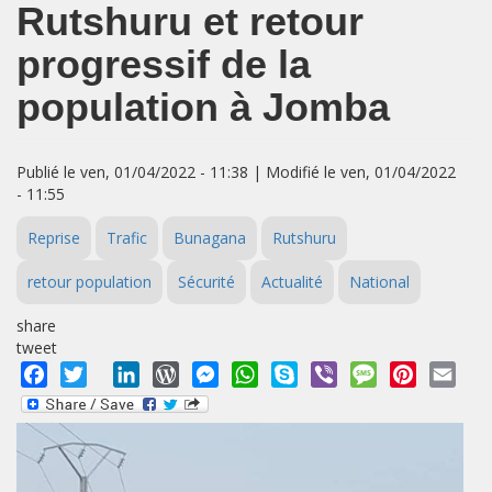
Rutshuru et retour
progressif de la
population à Jomba
Publié le ven, 01/04/2022 - 11:38 | Modifié le ven, 01/04/2022
- 11:55
Reprise
Trafic
Bunagana
Rutshuru
retour population
Sécurité
Actualité
National
share
tweet
Facebook
Twitter
LinkedIn
WordPress
Messenger
WhatsApp
Skype
Viber
Message
Pinterest
Emai