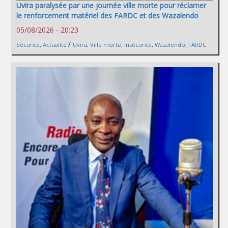
Uvira paralysée par une journée ville morte pour réclamer
le renforcement matériel des FARDC et des Wazalendo
05/08/2026 - 20:23
/
Sécurité
,
Actualité
Uvira
,
Ville morte
,
Insécurité
,
Wazalendo
,
FARDC