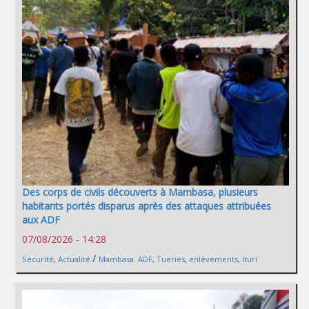
Des corps de civils découverts à Mambasa, plusieurs
habitants portés disparus après des attaques attribuées
aux ADF
07/08/2026 - 14:28
/
Sécurité
,
Actualité
Mambasa. ADF
,
Tueries
,
enlèvements
,
Ituri