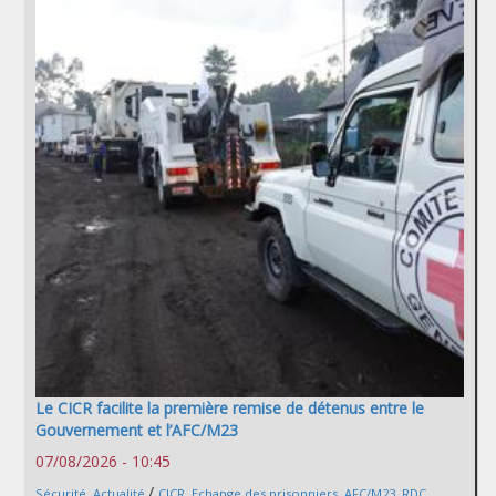
Le CICR facilite la première remise de détenus entre le
Gouvernement et l’AFC/M23
07/08/2026 - 10:45
/
Sécurité
,
Actualité
CICR
,
Echange des prisonniers
,
AFC/M23
,
RDC
,