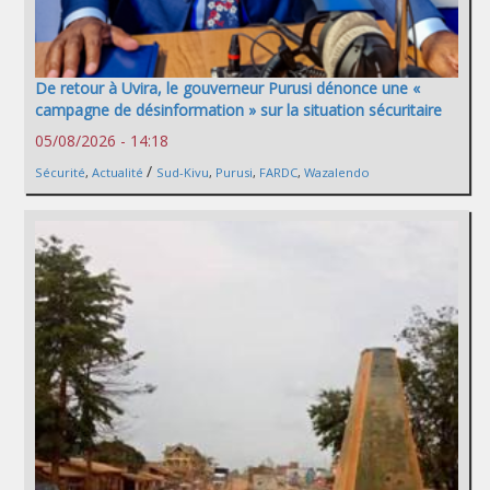
De retour à Uvira, le gouverneur Purusi dénonce une «
campagne de désinformation » sur la situation sécuritaire
05/08/2026 - 14:18
/
Sécurité
,
Actualité
Sud-Kivu
,
Purusi
,
FARDC
,
Wazalendo