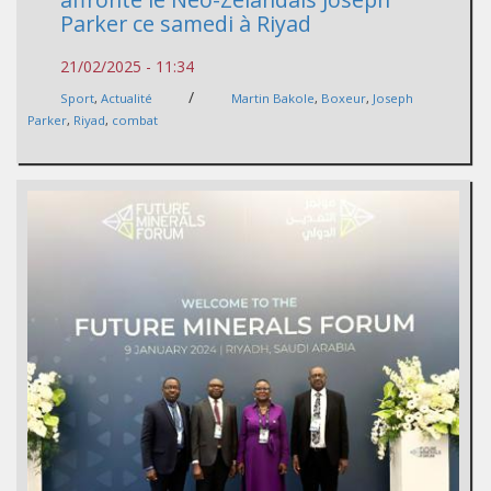
Parker ce samedi à Riyad
21/02/2025 - 11:34
/
Sport
,
Actualité
Martin Bakole
,
Boxeur
,
Joseph
Parker
,
Riyad
,
combat