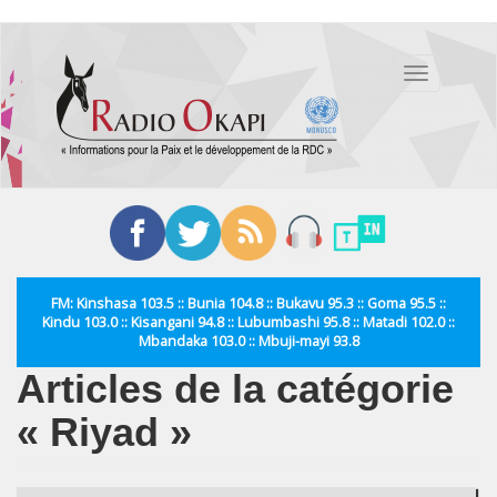
Aller
au
Toggle
contenu
navigation
principal
FM: Kinshasa 103.5 :: Bunia 104.8 :: Bukavu 95.3 :: Goma 95.5 ::
Kindu 103.0 :: Kisangani 94.8 :: Lubumbashi 95.8 :: Matadi 102.0 ::
Mbandaka 103.0 :: Mbuji-mayi 93.8
Articles de la catégorie
« Riyad »