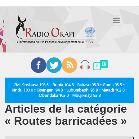
Aller
au
Toggle
contenu
navigation
principal
FM: Kinshasa 103.5 :: Bunia 104.8 :: Bukavu 95.3 :: Goma 95.5 ::
Kindu 103.0 :: Kisangani 94.8 :: Lubumbashi 95.8 :: Matadi 102.0 ::
Mbandaka 103.0 :: Mbuji-mayi 93.8
Articles de la catégorie
« Routes barricadées »