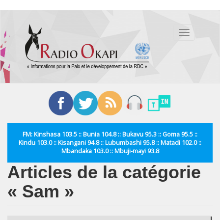
Aller
au
Toggle
contenu
navigation
principal
FM: Kinshasa 103.5 :: Bunia 104.8 :: Bukavu 95.3 :: Goma 95.5 ::
Kindu 103.0 :: Kisangani 94.8 :: Lubumbashi 95.8 :: Matadi 102.0 ::
Mbandaka 103.0 :: Mbuji-mayi 93.8
Articles de la catégorie
« Sam »