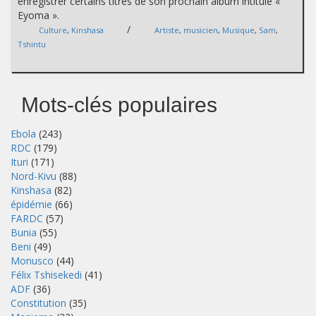
enregistrer certains titres de son prochain album intitulé «
Eyoma ».
/
Culture
,
Kinshasa
Artiste
,
musicien
,
Musique
,
Sam
,
Tshintu
Mots-clés populaires
Ebola
(243)
RDC
(179)
Ituri
(171)
Nord-Kivu
(88)
Kinshasa
(82)
épidémie
(66)
FARDC
(57)
Bunia
(55)
Beni
(49)
Monusco
(44)
Félix Tshisekedi
(41)
ADF
(36)
Constitution
(35)