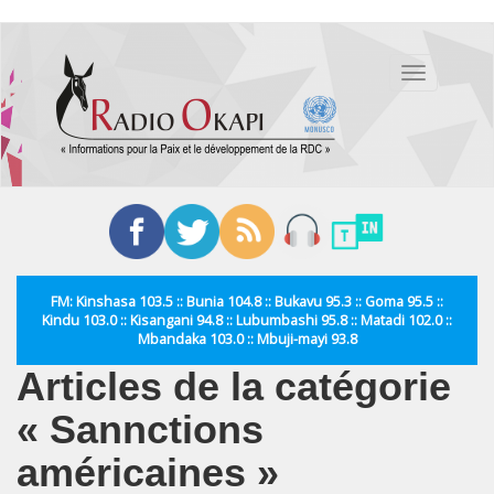
Aller
au
Toggle
contenu
navigation
principal
FM: Kinshasa 103.5 :: Bunia 104.8 :: Bukavu 95.3 :: Goma 95.5 ::
Kindu 103.0 :: Kisangani 94.8 :: Lubumbashi 95.8 :: Matadi 102.0 ::
Mbandaka 103.0 :: Mbuji-mayi 93.8
Articles de la catégorie
« Sannctions
américaines »