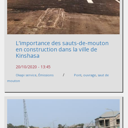
L’importance des sauts-de-mouton
en construction dans la ville de
Kinshasa
20/10/2020 - 13:45
/
Okapi service
,
Émissions
Pont
,
ouvrage
,
saut de
mouton