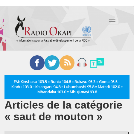
Aller
au
Toggle
contenu
navigation
principal
FM: Kinshasa 103.5 :: Bunia 104.8 :: Bukavu 95.3 :: Goma 95.5 ::
Kindu 103.0 :: Kisangani 94.8 :: Lubumbashi 95.8 :: Matadi 102.0 ::
Mbandaka 103.0 :: Mbuji-mayi 93.8
Articles de la catégorie
« saut de mouton »