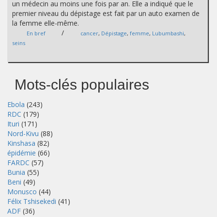
un médecin au moins une fois par an. Elle a indiqué que le
premier niveau du dépistage est fait par un auto examen de
la femme elle-même.
/
En bref
cancer
,
Dépistage
,
femme
,
Lubumbashi
,
seins
Mots-clés populaires
Ebola
(243)
RDC
(179)
Ituri
(171)
Nord-Kivu
(88)
Kinshasa
(82)
épidémie
(66)
FARDC
(57)
Bunia
(55)
Beni
(49)
Monusco
(44)
Félix Tshisekedi
(41)
ADF
(36)