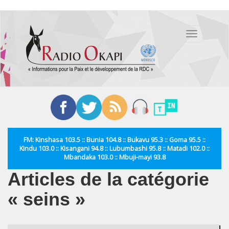
Aller
au
Toggle
contenu
navigation
principal
FM: Kinshasa 103.5 :: Bunia 104.8 :: Bukavu 95.3 :: Goma 95.5 ::
Kindu 103.0 :: Kisangani 94.8 :: Lubumbashi 95.8 :: Matadi 102.0 ::
Mbandaka 103.0 :: Mbuji-mayi 93.8
Articles de la catégorie
« seins »