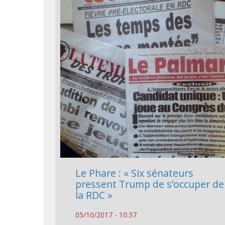
Le Phare : « Six sénateurs
pressent Trump de s’occuper de
la RDC »
05/10/2017 - 10:37