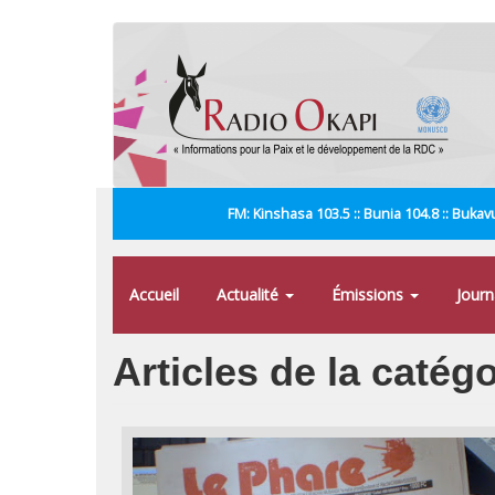
Aller
au
contenu
principal
FM: Kinshasa 103.5 :: Bunia 104.8 :: Bukavu
Accueil
Actualité
Émissions
Jour
Articles de la catég