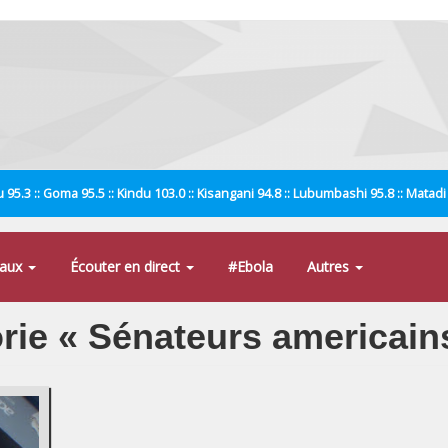
 95.3 :: Goma 95.5 :: Kindu 103.0 :: Kisangani 94.8 :: Lubumbashi 95.8 :: Matad
naux
Écouter en direct
#Ebola
Autres
orie « Sénateurs americain