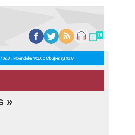
i 102.0 :: Mbandaka 103.0 :: Mbuji-mayi 93.8
s »