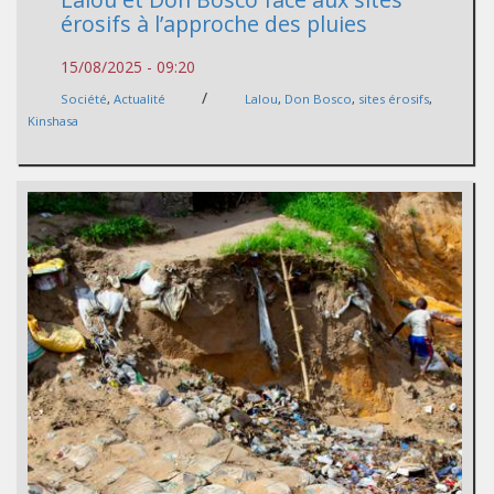
érosifs à l’approche des pluies
15/08/2025 - 09:20
/
Société
,
Actualité
Lalou
,
Don Bosco
,
sites érosifs
,
Kinshasa