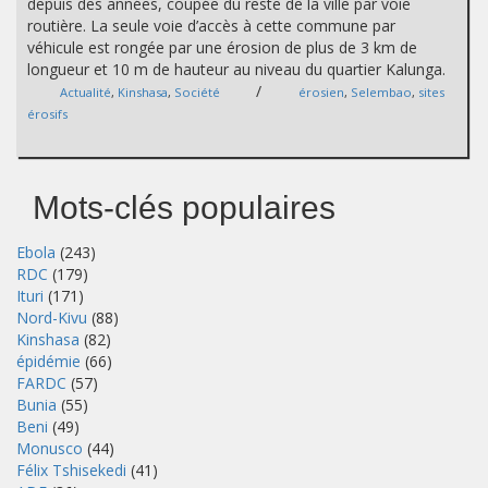
depuis des années, coupée du reste de la ville par voie
routière. La seule voie d’accès à cette commune par
véhicule est rongée par une érosion de plus de 3 km de
longueur et 10 m de hauteur au niveau du quartier Kalunga.
/
Actualité
,
Kinshasa
,
Société
érosien
,
Selembao
,
sites
érosifs
Mots-clés populaires
Ebola
(243)
RDC
(179)
Ituri
(171)
Nord-Kivu
(88)
Kinshasa
(82)
épidémie
(66)
FARDC
(57)
Bunia
(55)
Beni
(49)
Monusco
(44)
Félix Tshisekedi
(41)