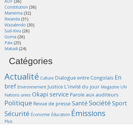
ADF
(36)
Constitution
(36)
Maniema
(32)
Rwanda
(31)
Wazalendo
(30)
Sud-Kivu
(26)
Goma
(26)
Paix
(25)
Matadi
(24)
Catégories
Actualité
En
Dialogue entre Congolais
Culture
bref
Justice
L'invité du jour
Environnement
Magazine UN
Okapi service
Parole aux auditeurs
Nations unies
Politique
Société
Santé
Sport
Revue de presse
Émissions
Sécurité
Économie
Éducation
Plus