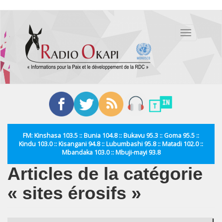
Aller
au
Toggle
contenu
navigation
principal
FM: Kinshasa 103.5 :: Bunia 104.8 :: Bukavu 95.3 :: Goma 95.5 ::
Kindu 103.0 :: Kisangani 94.8 :: Lubumbashi 95.8 :: Matadi 102.0 ::
Mbandaka 103.0 :: Mbuji-mayi 93.8
Articles de la catégorie
« sites érosifs »