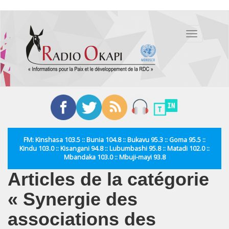
Aller
au
Toggle
contenu
navigation
principal
FM: Kinshasa 103.5 :: Bunia 104.8 :: Bukavu 95.3 :: Goma 95.5 ::
Kindu 103.0 :: Kisangani 94.8 :: Lubumbashi 95.8 :: Matadi 102.0 ::
Mbandaka 103.0 :: Mbuji-mayi 93.8
Articles de la catégorie
« Synergie des
associations des