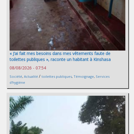
« J’ai fait mes besoins dans mes vêtements faute de
toilettes publiques », raconte un habitant à Kinshasa
08/08/2026 - 07:54
/
Société
,
Actualité
toilettes publiques
,
Témoignage
,
Services
d'hygiène