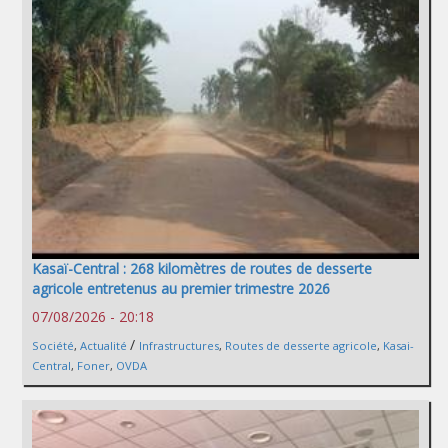
Kasaï-Central : 268 kilomètres de routes de desserte
agricole entretenus au premier trimestre 2026
07/08/2026 - 20:18
/
Société
,
Actualité
Infrastructures
,
Routes de desserte agricole
,
Kasai-
Central
,
Foner
,
OVDA