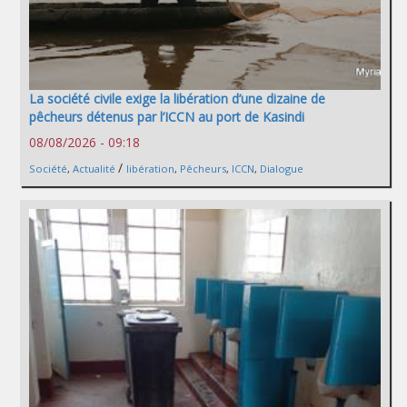
La société civile exige la libération d’une dizaine de
pêcheurs détenus par l’ICCN au port de Kasindi
08/08/2026 - 09:18
/
Société
,
Actualité
libération
,
Pêcheurs
,
ICCN
,
Dialogue