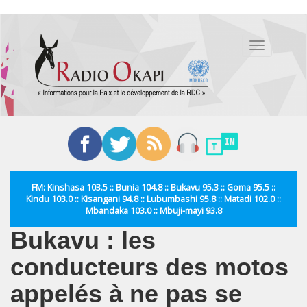
Aller
au
Toggle
contenu
navigation
principal
FM: Kinshasa 103.5 :: Bunia 104.8 :: Bukavu 95.3 :: Goma 95.5 ::
Kindu 103.0 :: Kisangani 94.8 :: Lubumbashi 95.8 :: Matadi 102.0 ::
Mbandaka 103.0 :: Mbuji-mayi 93.8
Bukavu : les
conducteurs des motos
appelés à ne pas se