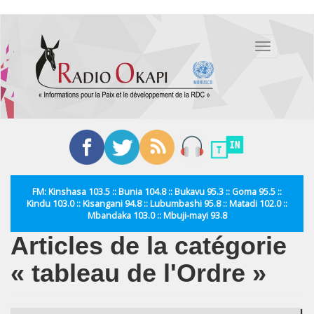
Aller
au
Toggle
contenu
navigation
principal
FM: Kinshasa 103.5 :: Bunia 104.8 :: Bukavu 95.3 :: Goma 95.5 ::
Kindu 103.0 :: Kisangani 94.8 :: Lubumbashi 95.8 :: Matadi 102.0 ::
Mbandaka 103.0 :: Mbuji-mayi 93.8
Articles de la catégorie
« tableau de l'Ordre »