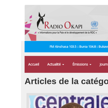
Aller
au
contenu
principal
FM: Kinshasa 103.5 :: Bunia 104.8 :: Bukavu
Accueil
Actualité
Émissions
Jour
Articles de la catég