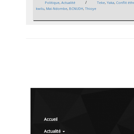
/
Politique
,
Actualité
Teke
,
Yaka
,
Conflit ét
kwilu
,
Maï-Ndombe
,
BCNUDH
,
Thioye
Accueil
Actualité