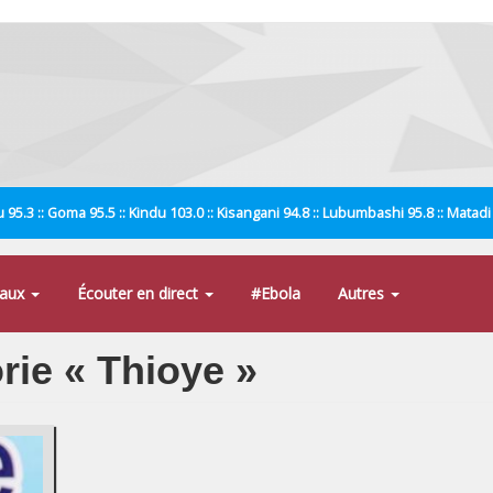
 95.3 :: Goma 95.5 :: Kindu 103.0 :: Kisangani 94.8 :: Lubumbashi 95.8 :: Matad
naux
Écouter en direct
#Ebola
Autres
orie « Thioye »