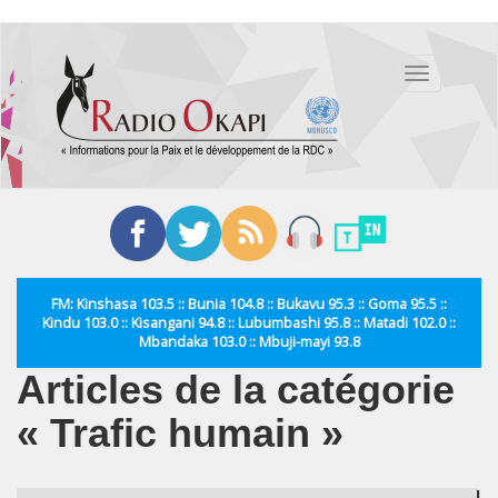
Aller
au
Toggle
contenu
navigation
principal
FM: Kinshasa 103.5 :: Bunia 104.8 :: Bukavu 95.3 :: Goma 95.5 ::
Kindu 103.0 :: Kisangani 94.8 :: Lubumbashi 95.8 :: Matadi 102.0 ::
Mbandaka 103.0 :: Mbuji-mayi 93.8
Articles de la catégorie
« Trafic humain »