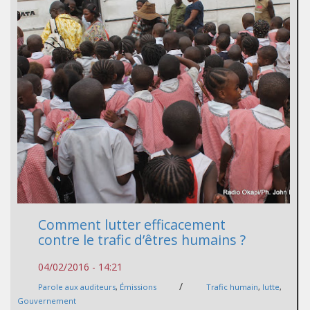
Comment lutter efficacement
contre le trafic d’êtres humains ?
04/02/2016 - 14:21
/
Parole aux auditeurs
,
Émissions
Trafic humain
,
lutte
,
Gouvernement