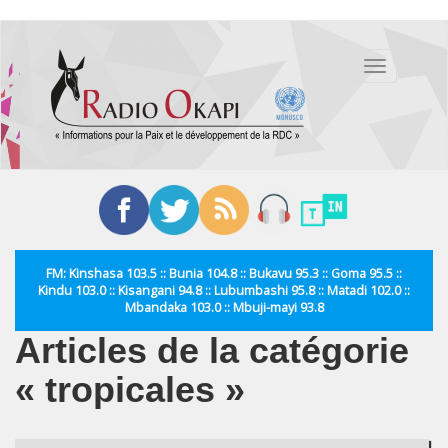
Aller
au
Toggle
contenu
navigation
principal
FM: Kinshasa 103.5 :: Bunia 104.8 :: Bukavu 95.3 :: Goma 95.5 ::
Kindu 103.0 :: Kisangani 94.8 :: Lubumbashi 95.8 :: Matadi 102.0 ::
Mbandaka 103.0 :: Mbuji-mayi 93.8
Articles de la catégorie
« tropicales »