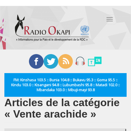
Aller
au
Toggle
contenu
navigation
principal
FM: Kinshasa 103.5 :: Bunia 104.8 :: Bukavu 95.3 :: Goma 95.5 ::
Kindu 103.0 :: Kisangani 94.8 :: Lubumbashi 95.8 :: Matadi 102.0 ::
Mbandaka 103.0 :: Mbuji-mayi 93.8
Articles de la catégorie
« Vente arachide »