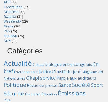
ADF
(37)
Constitution
(34)
Maniema
(32)
Rwanda
(31)
Wazalendo
(29)
Goma
(26)
Paix
(26)
Sud-Kivu
(26)
M23
(24)
Catégories
Actualité
En
Dialogue entre Congolais
Culture
bref
Justice
L'invité du jour
Environnement
Magazine UN
Okapi service
Parole aux auditeurs
Nations unies
Politique
Société
Santé
Sport
Revue de presse
Émissions
Sécurité
Économie
Éducation
Plus