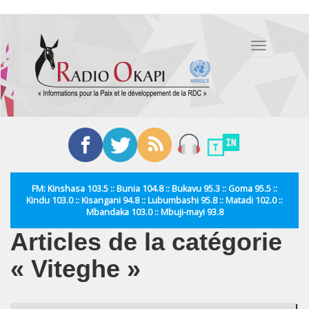
Aller
au
Toggle
contenu
navigation
principal
FM: Kinshasa 103.5 :: Bunia 104.8 :: Bukavu 95.3 :: Goma 95.5 ::
Kindu 103.0 :: Kisangani 94.8 :: Lubumbashi 95.8 :: Matadi 102.0 ::
Mbandaka 103.0 :: Mbuji-mayi 93.8
Articles de la catégorie
« Viteghe »