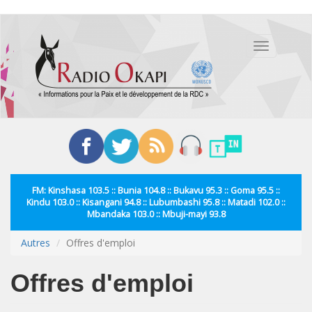
Aller
au
Toggle
contenu
navigation
principal
FM: Kinshasa 103.5 :: Bunia 104.8 :: Bukavu 95.3 :: Goma 95.5 ::
Kindu 103.0 :: Kisangani 94.8 :: Lubumbashi 95.8 :: Matadi 102.0 ::
Mbandaka 103.0 :: Mbuji-mayi 93.8
Autres
Offres d'emploi
Offres d'emploi