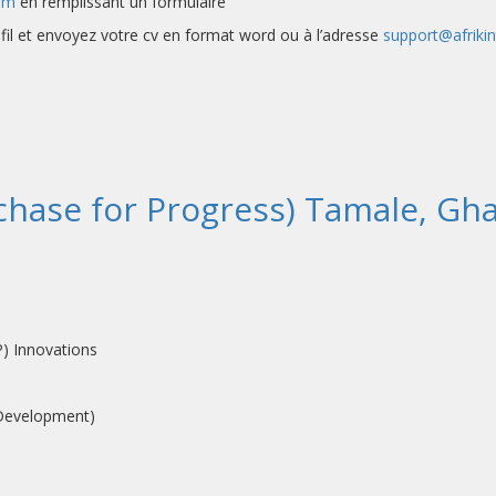
om
en remplissant un formulaire
rofil et envoyez votre cv en format word ou à l’adresse
support@afriki
chase for Progress) Tamale, Gh
P) Innovations
 Development)