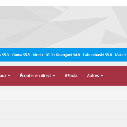
 95.3 :: Goma 95.5 :: Kindu 103.0 :: Kisangani 94.8 :: Lubumbashi 95.8 :: Matad
naux
Écouter en direct
#Ebola
Autres