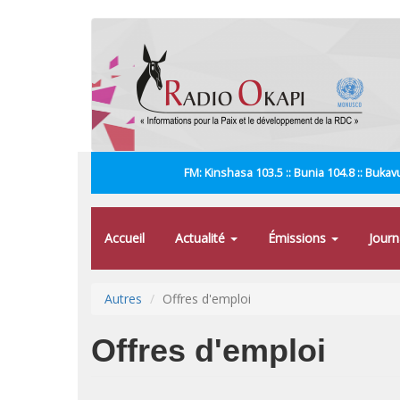
Aller
au
contenu
principal
FM: Kinshasa 103.5 :: Bunia 104.8 :: Bukavu
Accueil
Actualité
Émissions
Jour
Autres
Offres d'emploi
Offres d'emploi