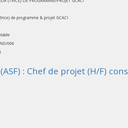
UR (TRICE) DE PROGRAMME/PROJET GCACI
 programme & projet GCACI
able
ND/006
6
(ASF) : Chef de projet (H/F) co