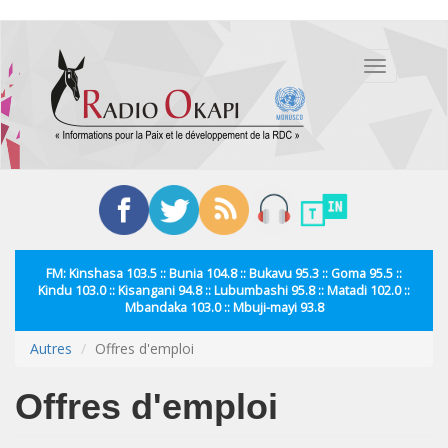
Aller
au
Toggle
contenu
navigation
principal
FM: Kinshasa 103.5 :: Bunia 104.8 :: Bukavu 95.3 :: Goma 95.5 ::
Kindu 103.0 :: Kisangani 94.8 :: Lubumbashi 95.8 :: Matadi 102.0 ::
Mbandaka 103.0 :: Mbuji-mayi 93.8
Autres
Offres d'emploi
Offres d'emploi