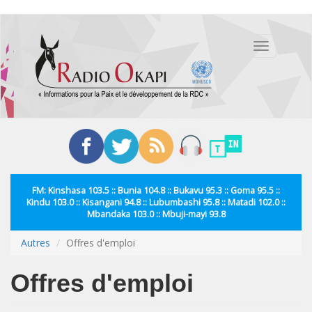
Aller
au
Toggle
contenu
navigation
principal
FM: Kinshasa 103.5 :: Bunia 104.8 :: Bukavu 95.3 :: Goma 95.5 ::
Kindu 103.0 :: Kisangani 94.8 :: Lubumbashi 95.8 :: Matadi 102.0 ::
Mbandaka 103.0 :: Mbuji-mayi 93.8
Autres
Offres d'emploi
Offres d'emploi