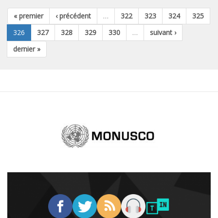
« premier
‹ précédent
…
322
323
324
325
326
327
328
329
330
…
suivant ›
dernier »