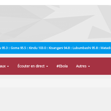
 95.3 :: Goma 95.5 :: Kindu 103.0 :: Kisangani 94.8 :: Lubumbashi 95.8 :: Matad
naux
Écouter en direct
#Ebola
Autres