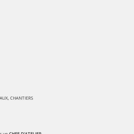
VAUX, CHANTIERS
ts un
CHEF D'ATELIER