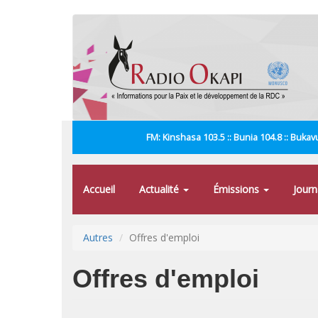
Aller
au
contenu
principal
FM: Kinshasa 103.5 :: Bunia 104.8 :: Bukavu
Accueil
Actualité
Émissions
Jour
Autres
Offres d'emploi
Offres d'emploi