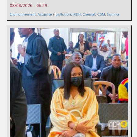
08/08/2026 - 06:29
/
Environnement
,
Actualité
pollution
,
IRDH
,
Chemaf
,
CDM
,
Somika