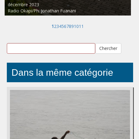
décembre 2023
Radio Okapi/Ph. Jonathan Fuanani
1
2
3
4
5
6
7
8
9
10
11
Chercher
Dans la même catégorie