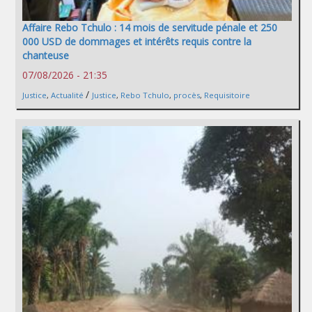
Affaire Rebo Tchulo : 14 mois de servitude pénale et 250
000 USD de dommages et intérêts requis contre la
chanteuse
07/08/2026 - 21:35
/
Justice
,
Actualité
Justice
,
Rebo Tchulo
,
procès
,
Requisitoire