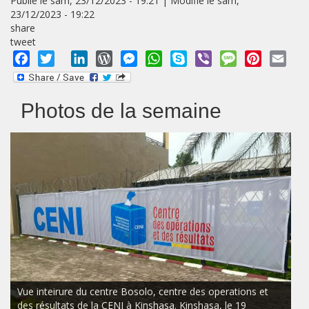
Publié le sam, 23/12/2023 - 19:21 | Modifié le sam,
23/12/2023 - 19:22
share
tweet
Facebook
Twitter
LinkedIn
WordPress
Messenger
WhatsApp
Skype
Viber
Message
Pinterest
Emai
Photos de la semaine
Vue inteirure du centre Bosolo, centre des operations et
des résultats de la CENI à Kinshasa. Kinshasa, le 19