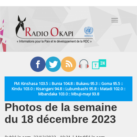
Aller
au
Toggle
contenu
navigation
principal
FM: Kinshasa 103.5 :: Bunia 104.8 :: Bukavu 95.3 :: Goma 95.5 ::
Kindu 103.0 :: Kisangani 94.8 :: Lubumbashi 95.8 :: Matadi 102.0 ::
Mbandaka 103.0 :: Mbuji-mayi 93.8
Photos de la semaine
du 18 décembre 2023