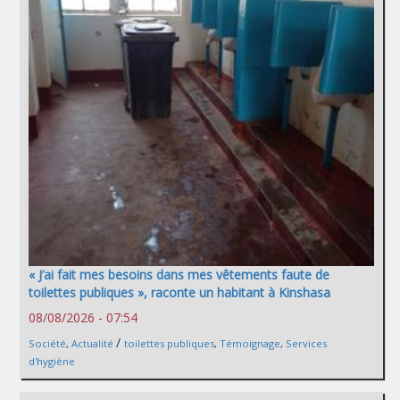
« J’ai fait mes besoins dans mes vêtements faute de
toilettes publiques », raconte un habitant à Kinshasa
08/08/2026 - 07:54
/
Société
,
Actualité
toilettes publiques
,
Témoignage
,
Services
d'hygiène