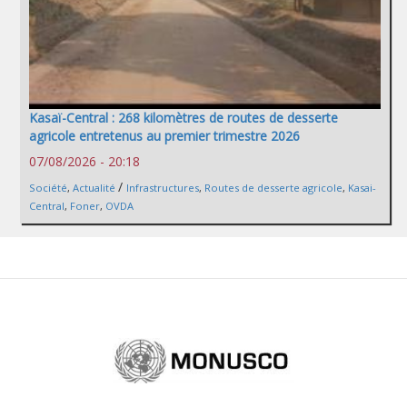
Kasaï-Central : 268 kilomètres de routes de desserte
agricole entretenus au premier trimestre 2026
07/08/2026 - 20:18
/
Société
,
Actualité
Infrastructures
,
Routes de desserte agricole
,
Kasai-
Central
,
Foner
,
OVDA