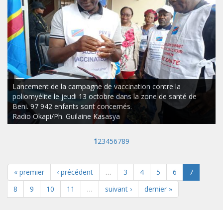
Lancement de la campagne de vaccination contre la
poliomyélite le jeudi 13 octobre dans la zone de santé de
Beni. 97 942 enfants sont concernés.
Radio Okapi/Ph. Guilaine Kasasya
1
2
3
4
5
6
7
8
9
« premier
‹ précédent
…
3
4
5
6
7
8
9
10
11
…
suivant ›
dernier »