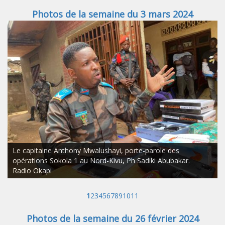
Photos de la semaine du 3 mars 2024
Le capitaine Anthony Mwalushayi, porte-parole des
opérations Sokola 1 au Nord-Kivu, Ph Sadiki Abubakar.
Radio Okapi
1
2
3
4
5
6
7
8
9
10
11
Photos de la semaine du 26 février 2024