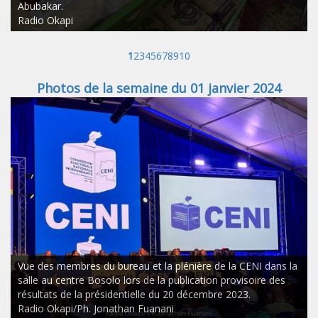
Abubakar.
Radio Okapi
1
2
3
4
5
6
7
8
9
10
Photos de la semaine du 01 janvier 2024
Vue des membres du bureau et la plénière de la CENI dans la
salle au centre Bosolo lors de la publication provisoire des
résultats de la présidentielle du 20 décembre 2023.
Radio Okapi/Ph. Jonathan Fuanani