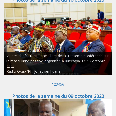
Vu des chefs traditionnels lors de la troisième conférence sur
la masculinité positive organisée à Kinshasa. Le 17 octobre
2023
Radio Okapi/Ph. Jonathan Fuanani
1
2
3
4
5
6
Photos de la semaine du 09 octobre 2023