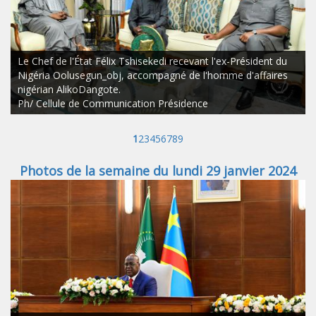
Le Chef de l'État Félix Tshisekedi recevant l'ex-Président du
Nigéria Oolusegun_obj, accompagné de l'homme d'affaires
nigérian AlikoDangote.
Ph/ Cellule de Communication Présidence
1
2
3
4
5
6
7
8
9
Photos de la semaine du lundi 29 janvier 2024