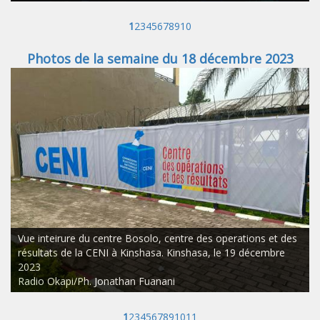
1
2
3
4
5
6
7
8
9
10
Photos de la semaine du 18 décembre 2023
Vue inteirure du centre Bosolo, centre des operations et des
résultats de la CENI à Kinshasa. Kinshasa, le 19 décembre
2023
Radio Okapi/Ph. Jonathan Fuanani
1
2
3
4
5
6
7
8
9
10
11