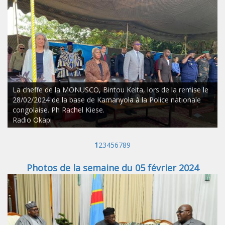
La cheffe de la MONUSCO, Bintou Keita, lors de la remise le
28/02/2024 de la base de Kamanyola à la Police nationale
congolaise. Ph Rachel Kiese.
Radio Okapi
1
2
3
4
5
6
7
8
9
Photos de la semaine du 05 février 2024