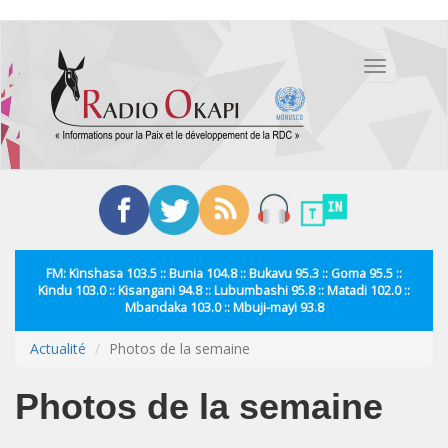
Aller
au
Toggle
contenu
navigation
principal
FM: Kinshasa 103.5 :: Bunia 104.8 :: Bukavu 95.3 :: Goma 95.5 ::
Kindu 103.0 :: Kisangani 94.8 :: Lubumbashi 95.8 :: Matadi 102.0 ::
Mbandaka 103.0 :: Mbuji-mayi 93.8
Actualité
Photos de la semaine
Photos de la semaine