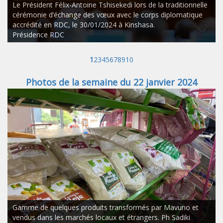
Le Président Félix-Antoine Tshisekedi lors de la traditionnelle
cérémonie d’échange des vœux avec le corps diplomatique
accrédité en RDC, le 30/01/2024 à Kinshasa.
Présidence RDC
1
2
3
4
5
6
7
8
9
10
Photos de la semaine du 22 janvier 2024
Gamme de quelques produits transformés par Mavuno et
vendus dans les marchés locaux et étrangers. Ph Sadiki