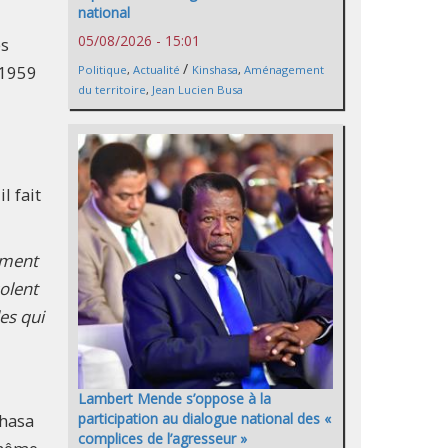
national
05/08/2026 - 15:01
es
/
 1959
Politique
,
Actualité
Kinshasa
,
Aménagement
du territoire
,
Jean Lucien Busa
l fait
amment
solent
es qui
Lambert Mende s’oppose à la
shasa
participation au dialogue national des «
complices de l’agresseur »