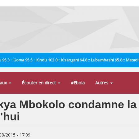
 95.3 :: Goma 95.5 :: Kindu 103.0 :: Kisangani 94.8 :: Lubumbashi 95.8 :: Matad
naux
Écouter en direct
#Ebola
Autres
likya Mbokolo condamne la 
'hui
/08/2015 - 17:09