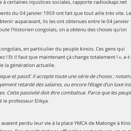
 à certaines injustices sociales, rapporte radiookapi.net
nts du 04 janvier 1959 ont fait que tout aille très vite. L
tenir auparavant, ils les ont obtenues entre le 04 janvier
joute l’historien congolais, on a obtenu des choses qu’on
congolais, en particulier du peuple kinois. Ces gens qui
z ! Et il faut que maintenant çà change totalement ! », a-t-i
e la génération actuelle.
hique et passif. Il accepte toute une série de choses ; not
yement retardé des salaires, ou encore l’étage d’un luxe in
s. Cette passivité doit être combattue. Parce que les peupl
é le professeur Elikya.
s avaient perdu leur vie à la place YMCA de Matonge à Kin