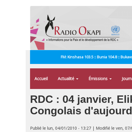
Aller
au
contenu
principal
FM: Kinshasa 103.5 :: Bunia 104.8 :: Bukavu
Accueil
Actualité
Émissions
Jour
RDC : 04 janvier, E
Congolais d'aujourd
Publié le lun, 04/01/2010 - 13:27 | Modifié le ven, 07