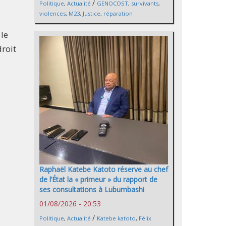
/
Politique
,
Actualité
GENOCOST
,
survivants
,
violences
,
M23
,
Justice
,
réparation
 le
droit
Raphaël Katebe Katoto réserve au chef
de l’État la « primeur » du rapport de
ses consultations à Lubumbashi
01/08/2026 - 20:53
/
Politique
,
Actualité
Katebe katoto
,
Félix