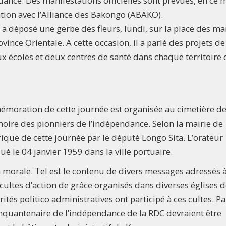
dance. Des manifestations officielles sont prévues, en ce
ation avec l’Alliance des Bakongo (ABAKO).
a déposé une gerbe des fleurs, lundi, sur la place des ma
ince Orientale. A cette occasion, il a parlé des projets de
x écoles et deux centres de santé dans chaque territoire 
moration de cette journée est organisée au cimetière d
re des pionniers de l’indépendance. Selon la mairie de
ique de cette journée par le député Longo Sita. L’orateur
é le 04 janvier 1959 dans la ville portuaire.
 morale. Tel est le contenu de divers messages adressés à
 cultes d’action de grâce organisés dans diverses églises 
ités politico administratives ont participé à ces cultes. Pa
inquantenaire de l’indépendance de la RDC devraient être