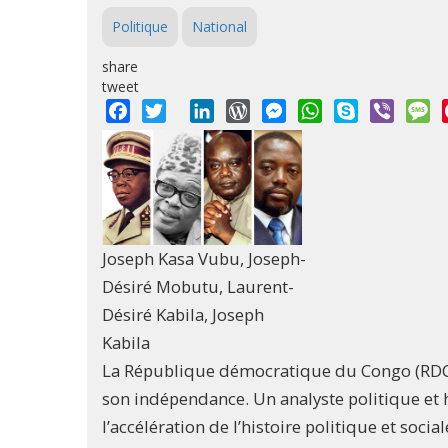
Politique
National
share
tweet
Facebook
Twitter
LinkedIn
WordPress
Messenger
WhatsApp
Skype
Viber
M
Joseph Kasa Vubu, Joseph-
Désiré Mobutu, Laurent-
Désiré Kabila, Joseph
Kabila
La République démocratique du Congo (RDC)
son indépendance. Un analyste politique et h
l’accélération de l’histoire politique et soci