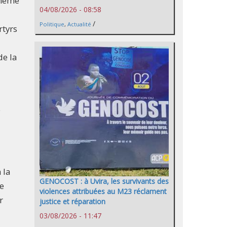
 même
04/08/2026 - 08:58
/
Politique
,
Actualité
rtyrs
de la
e
 la
GENOCOST : à Uvira, les survivants des
de
violences attribuées au M23 réclament
r
justice et réparation
03/08/2026 - 11:47