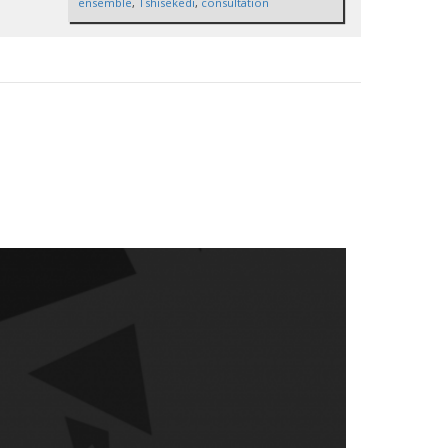
ensemble
,
Tshisekedi
,
consultation