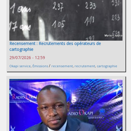
Recensement : Recrutements des opérateurs de
cartographie
29/07/2026 - 12:59
/
Okapi service
,
Émissions
recensement
,
recrutement
,
cartographie