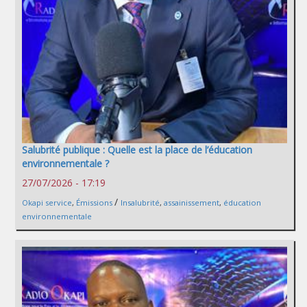
Salubrité publique : Quelle est la place de l’éducation
environnementale ?
27/07/2026 - 17:19
/
Okapi service
,
Émissions
Insalubrité
,
assainissement
,
éducation
environnementale