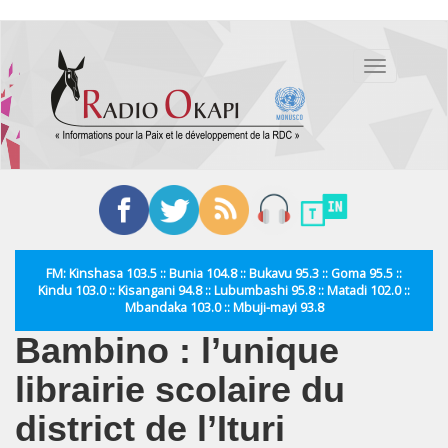
Aller
au
Toggle
contenu
navigation
principal
FM: Kinshasa 103.5 :: Bunia 104.8 :: Bukavu 95.3 :: Goma 95.5 ::
Kindu 103.0 :: Kisangani 94.8 :: Lubumbashi 95.8 :: Matadi 102.0 ::
Mbandaka 103.0 :: Mbuji-mayi 93.8
Bambino : l’unique
librairie scolaire du
district de l’Ituri