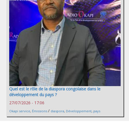
Quel est le rôle de la diaspora congolaise dans le
développement du pays ?
27/07/2026 - 17:06
/
Okapi service
,
Émissions
diaspora
,
Développement
,
pays