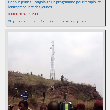
Debout Jeunes Congolais : Un programme pour l’emploi et
l’entrepreneuriat des jeunes
03/08/2026 - 13:43
/
Okapi service
,
Émissions
emploi
,
Entrepreneuriat
,
jeunes