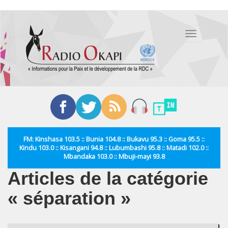
Aller
au
Toggle
contenu
navigation
principal
FM: Kinshasa 103.5 :: Bunia 104.8 :: Bukavu 95.3 :: Goma 95.5 ::
Kindu 103.0 :: Kisangani 94.8 :: Lubumbashi 95.8 :: Matadi 102.0 ::
Mbandaka 103.0 :: Mbuji-mayi 93.8
Articles de la catégorie
« séparation »