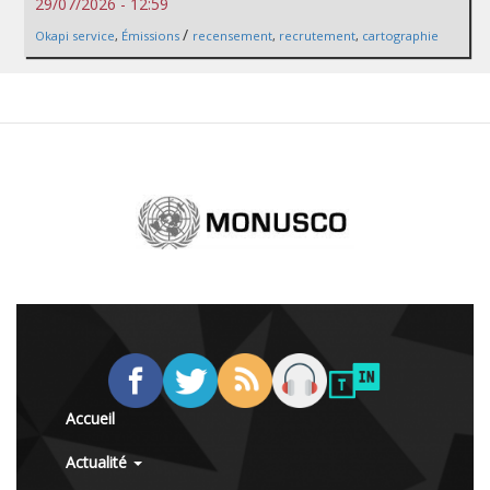
29/07/2026 - 12:59
/
Okapi service
,
Émissions
recensement
,
recrutement
,
cartographie
Accueil
Actualité