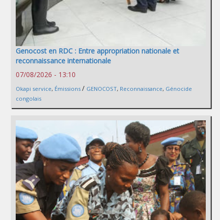
Genocost en RDC : Entre appropriation nationale et
reconnaissance internationale
07/08/2026 - 13:10
/
Okapi service
,
Émissions
GENOCOST
,
Reconnaissance
,
Génocide
congolais