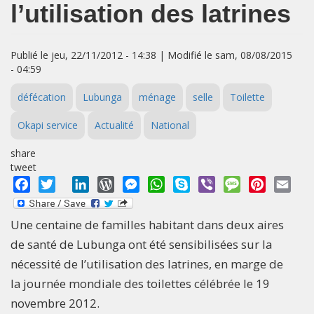
l’utilisation des latrines
Publié le jeu, 22/11/2012 - 14:38 | Modifié le sam, 08/08/2015
- 04:59
défécation
Lubunga
ménage
selle
Toilette
Okapi service
Actualité
National
share
tweet
Facebook
Twitter
LinkedIn
WordPress
Messenger
WhatsApp
Skype
Viber
Message
Pinterest
Emai
Une centaine de familles habitant dans deux aires
de santé de Lubunga ont été sensibilisées sur la
nécessité de l’utilisation des latrines, en marge de
la journée mondiale des toilettes célébrée le 19
novembre 2012.