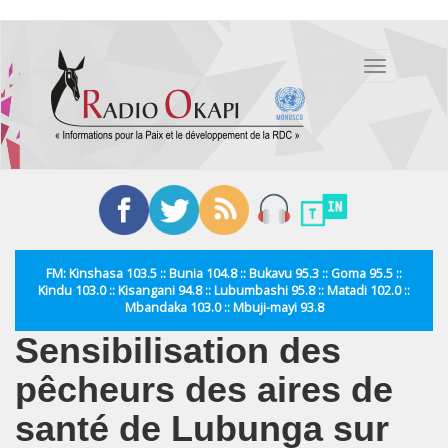
Aller
au
Toggle
contenu
navigation
principal
FM: Kinshasa 103.5 :: Bunia 104.8 :: Bukavu 95.3 :: Goma 95.5 ::
Kindu 103.0 :: Kisangani 94.8 :: Lubumbashi 95.8 :: Matadi 102.0 ::
Mbandaka 103.0 :: Mbuji-mayi 93.8
Sensibilisation des
pêcheurs des aires de
santé de Lubunga sur