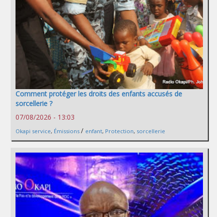
Comment protéger les droits des enfants accusés de
sorcellerie ?
07/08/2026 - 13:03
/
Okapi service
,
Émissions
enfant
,
Protection
,
sorcellerie