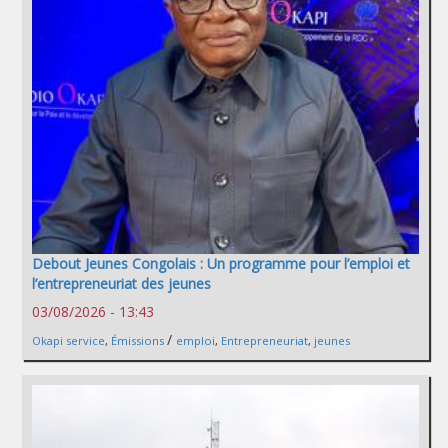
Debout Jeunes Congolais : Un programme pour l’emploi et
l’entrepreneuriat des jeunes
03/08/2026 - 13:43
/
Okapi service
,
Émissions
emploi
,
Entrepreneuriat
,
jeunes