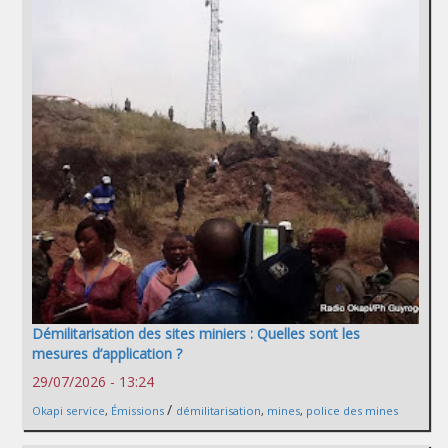
Démilitarisation des sites miniers : Quelles sont les
mesures d’application ?
29/07/2026 - 13:24
/
Okapi service
,
Émissions
démilitarisation
,
mines
,
police des mines