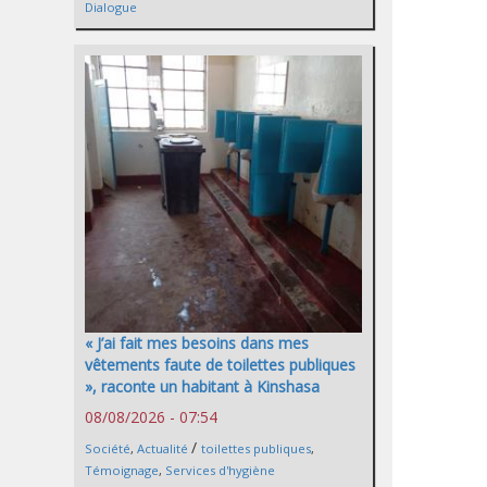
Dialogue
« J’ai fait mes besoins dans mes
vêtements faute de toilettes publiques
», raconte un habitant à Kinshasa
08/08/2026 - 07:54
/
Société
,
Actualité
toilettes publiques
,
Témoignage
,
Services d'hygiène