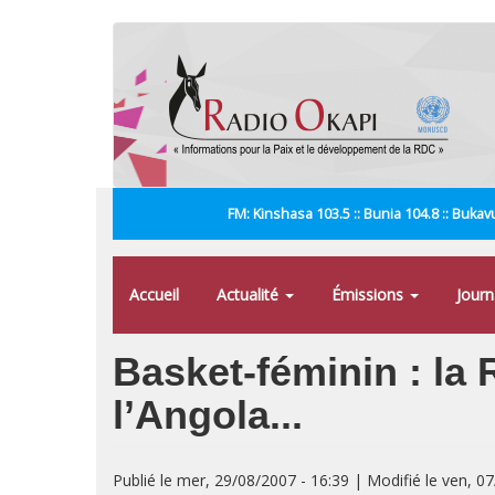
Aller
au
contenu
principal
FM: Kinshasa 103.5 :: Bunia 104.8 :: Bukavu
Accueil
Actualité
Émissions
Jour
Basket-féminin : la 
l’Angola...
Publié le mer, 29/08/2007 - 16:39 | Modifié le ven, 0