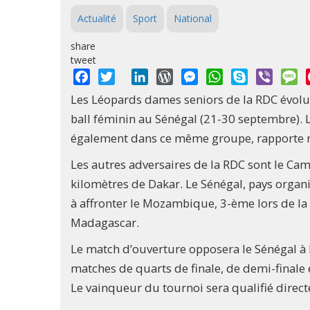
Actualité
Sport
National
share
tweet
Facebook
Twitter
LinkedIn
WordPress
Messenger
WhatsApp
Skype
Viber
M
Les Léopards dames seniors de la RDC évolu
ball féminin au Sénégal (21-30 septembre). 
également dans ce même groupe, rapporte r
Les autres adversaires de la RDC sont le Cam
kilomètres de Dakar. Le Sénégal, pays organis
à affronter le Mozambique, 3-ème lors de la de
Madagascar.
Le match d’ouverture opposera le Sénégal à 
matches de quarts de finale, de demi-finale e
Le vainqueur du tournoi sera qualifié direc