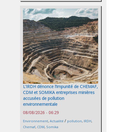
L’IRDH dénonce l’impunité de CHEMAF,
CDM et SOMIKA entreprises minières
accusées de pollution
environnementale
08/08/2026 - 06:29
/
Environnement
,
Actualité
pollution
,
IRDH
,
Chemaf
,
CDM
,
Somika