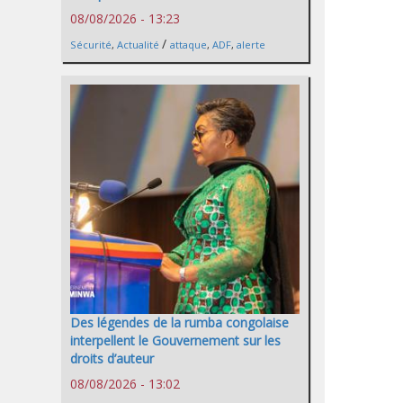
08/08/2026 - 13:23
/
Sécurité
,
Actualité
attaque
,
ADF
,
alerte
Des légendes de la rumba congolaise
interpellent le Gouvernement sur les
droits d’auteur
08/08/2026 - 13:02