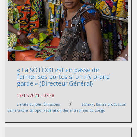
« La SOTEXKI est en passe de
fermer ses portes si on n’y prend
garde » (Directeur Général)
19/11/2021 - 07:28
/
L'invité du jour
,
Émissions
Sotexki
,
Baisse production
usine textile
,
tshopo
,
Fédération des entreprises du Congo