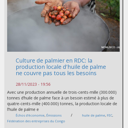
Culture de palmier en RDC: la
production locale d'huile de palme
ne couvre pas tous les besoins
28/11/2023 - 19:56
Avec une production annuelle de trois-cents-mille (300.000)
tonnes d’huile de palme face à un besoin estimé à plus de
quatre-cents-mille (400.000) tonnes, la production locale de
l’huile de palme e
/
Échos d'économie
,
Émissions
huile de palme
,
FEC
,
Fédération des entreprises du Congo