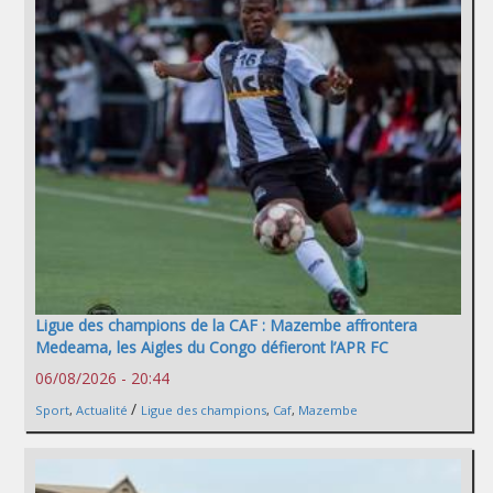
Ligue des champions de la CAF : Mazembe affrontera
Medeama, les Aigles du Congo défieront l’APR FC
06/08/2026 - 20:44
/
Sport
,
Actualité
Ligue des champions
,
Caf
,
Mazembe