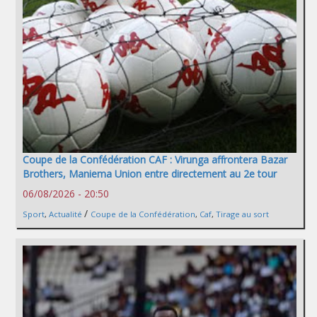
Coupe de la Confédération CAF : Virunga affrontera Bazar
Brothers, Maniema Union entre directement au 2e tour
06/08/2026 - 20:50
/
Sport
,
Actualité
Coupe de la Confédération
,
Caf
,
Tirage au sort