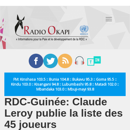
Aller
au
Toggle
contenu
navigation
principal
FM: Kinshasa 103.5 :: Bunia 104.8 :: Bukavu 95.3 :: Goma 95.5 ::
Kindu 103.0 :: Kisangani 94.8 :: Lubumbashi 95.8 :: Matadi 102.0 ::
Mbandaka 103.0 :: Mbuji-mayi 93.8
RDC-Guinée: Claude
Leroy publie la liste des
45 joueurs