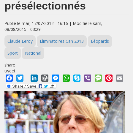
présélectionnés
Publié le mar, 17/07/2012 - 16:16 | Modifié le sam,
08/08/2015 - 03:29
Claude Leroy
Eliminatoires Can 2013
Léopards
Sport
National
share
tweet
Facebook
Twitter
LinkedIn
WordPress
Messenger
WhatsApp
Skype
Viber
Message
Pinterest
Emai