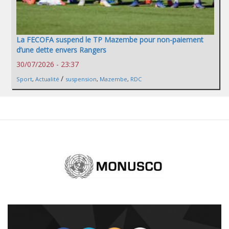
La FECOFA suspend le TP Mazembe pour non-paiement
d’une dette envers Rangers
30/07/2026 - 23:37
/
Sport
,
Actualité
suspension
,
Mazembe
,
RDC