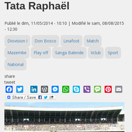
Tata Raphaël
Publié le dim, 11/05/2014 - 10:10 | Modifié le sam, 08/08/2015
- 12:30
Diovision I
Don Bosco
Linafoot
Match
Mazembe
Play off
Sanga Balende
Vclub
Sport
National
share
tweet
Facebook
Twitter
LinkedIn
WordPress
Messenger
WhatsApp
Skype
Viber
Message
Pinterest
Emai