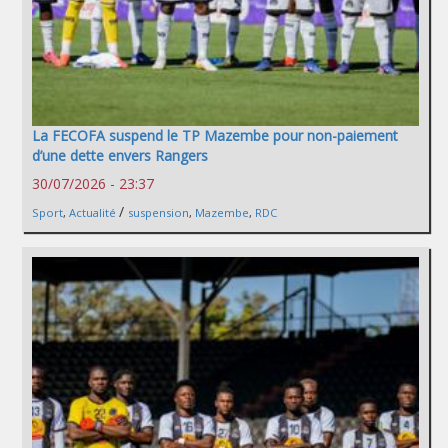
La FECOFA suspend le TP Mazembe pour non-paiement
d’une dette envers Rangers
30/07/2026 - 23:37
/
Sport
,
Actualité
suspension
,
Mazembe
,
RDC