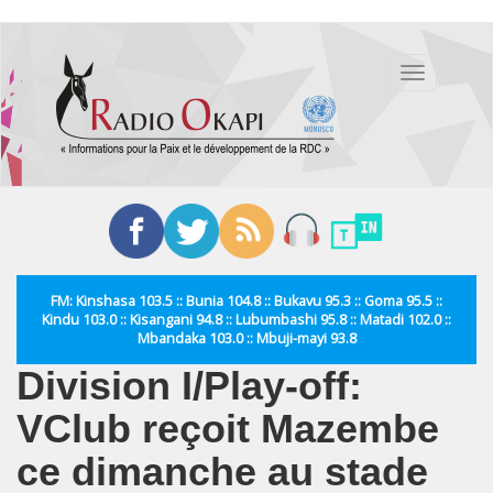
Aller
au
Toggle
contenu
navigation
principal
FM: Kinshasa 103.5 :: Bunia 104.8 :: Bukavu 95.3 :: Goma 95.5 ::
Kindu 103.0 :: Kisangani 94.8 :: Lubumbashi 95.8 :: Matadi 102.0 ::
Mbandaka 103.0 :: Mbuji-mayi 93.8
Division I/Play-off:
VClub reçoit Mazembe
ce dimanche au stade