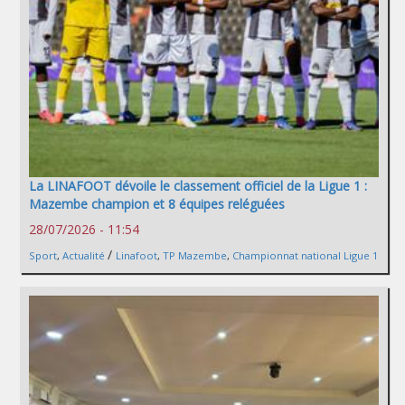
La LINAFOOT dévoile le classement officiel de la Ligue 1 :
Mazembe champion et 8 équipes reléguées
28/07/2026 - 11:54
/
Sport
,
Actualité
Linafoot
,
TP Mazembe
,
Championnat national Ligue 1