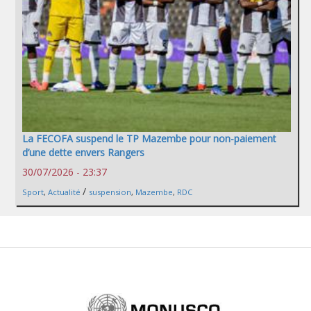
La FECOFA suspend le TP Mazembe pour non-paiement
d’une dette envers Rangers
30/07/2026 - 23:37
/
Sport
,
Actualité
suspension
,
Mazembe
,
RDC