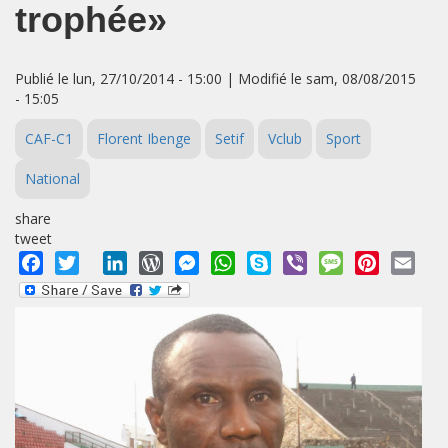
trophée»
Publié le lun, 27/10/2014 - 15:00 | Modifié le sam, 08/08/2015
- 15:05
CAF-C1
Florent Ibenge
Setif
Vclub
Sport
National
share
tweet
Facebook
Twitter
LinkedIn
WordPress
Messenger
WhatsApp
Skype
Viber
Message
Pinterest
Emai