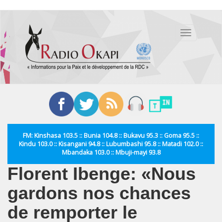
Aller
au
Toggle
contenu
navigation
principal
FM: Kinshasa 103.5 :: Bunia 104.8 :: Bukavu 95.3 :: Goma 95.5 ::
Kindu 103.0 :: Kisangani 94.8 :: Lubumbashi 95.8 :: Matadi 102.0 ::
Mbandaka 103.0 :: Mbuji-mayi 93.8
Florent Ibenge: «Nous
gardons nos chances
de remporter le