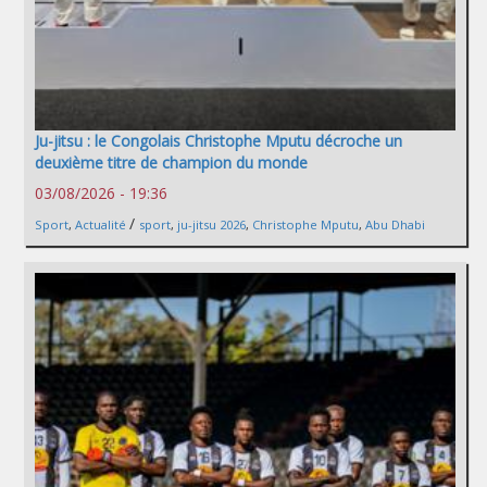
Ju-jitsu : le Congolais Christophe Mputu décroche un
deuxième titre de champion du monde
03/08/2026 - 19:36
/
Sport
,
Actualité
sport
,
ju-jitsu 2026
,
Christophe Mputu
,
Abu Dhabi