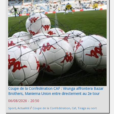
Coupe de la Confédération CAF : Virunga affrontera Bazar
Brothers, Maniema Union entre directement au 2e tour
06/08/2026 - 20:50
/
Sport
,
Actualité
Coupe de la Confédération
,
Caf
,
Tirage au sort