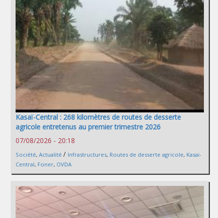
Kasaï-Central : 268 kilomètres de routes de desserte
agricole entretenus au premier trimestre 2026
07/08/2026 - 20:18
/
Société
,
Actualité
Infrastructures
,
Routes de desserte agricole
,
Kasai-
Central
,
Foner
,
OVDA