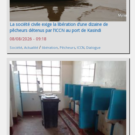
La société civile exige la libération d’une dizaine de
pêcheurs détenus par l’ICCN au port de Kasindi
08/08/2026 - 09:18
/
Société
,
Actualité
libération
,
Pêcheurs
,
ICCN
,
Dialogue