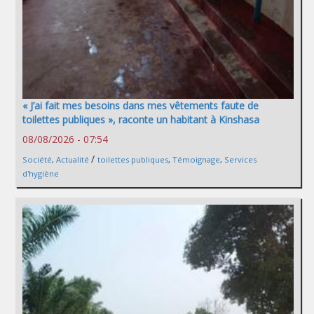
« J’ai fait mes besoins dans mes vêtements faute de
toilettes publiques », raconte un habitant à Kinshasa
08/08/2026 - 07:54
/
Société
,
Actualité
toilettes publiques
,
Témoignage
,
Services
d'hygiène