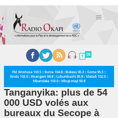
Aller
au
Toggle
contenu
navigation
principal
FM: Kinshasa 103.5 :: Bunia 104.8 :: Bukavu 95.3 :: Goma 95.5 ::
Kindu 103.0 :: Kisangani 94.8 :: Lubumbashi 95.8 :: Matadi 102.0 ::
Mbandaka 103.0 :: Mbuji-mayi 93.8
Tanganyika: plus de 54
000 USD volés aux
bureaux du Secope à