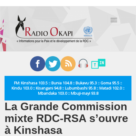
Aller
au
Toggle
contenu
navigation
principal
FM: Kinshasa 103.5 :: Bunia 104.8 :: Bukavu 95.3 :: Goma 95.5 ::
Kindu 103.0 :: Kisangani 94.8 :: Lubumbashi 95.8 :: Matadi 102.0 ::
Mbandaka 103.0 :: Mbuji-mayi 93.8
La Grande Commission
mixte RDC-RSA s’ouvre
à Kinshasa