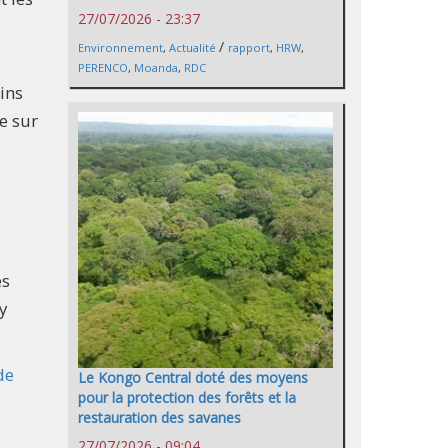
27/07/2026 - 23:37
/
Environnement
,
Actualité
rapport
,
HRW
,
PERENCO
,
Moanda
,
RDC
ins
e sur
es
y
de
Le Kongo Central doté des moyens
pour la protection des forêts et la
restauration des savanes
27/07/2026 - 09:04