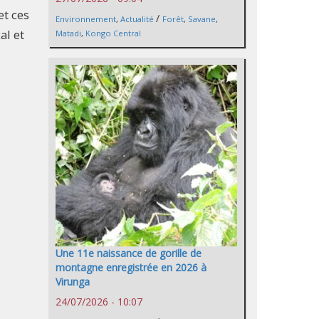
et ces
/
Environnement
,
Actualité
Forêt
,
Savane
,
al et
Matadi
,
Kongo Central
Une 11e naissance de gorille de
montagne enregistrée en 2026 à
Virunga
24/07/2026 - 10:07