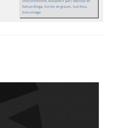
/
Environnement
,
Actualité
parc national de
Kahuzi-Biega
,
Gorille de grauer
,
Sud-Kivu
,
braconnage