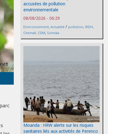
accusées de pollution
environnementale
08/08/2026 - 06:29
/
Environnement
,
Actualité
pollution
,
IRDH
,
Chemaf
,
CDM
,
Somika
e
 parc
is
Moanda : HRW alerte sur les risques
sanitaires liés aux activités de Perenco
t les