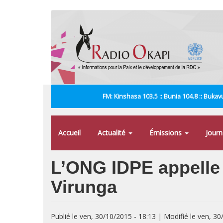
Aller
au
contenu
principal
FM: Kinshasa 103.5 :: Bunia 104.8 :: Bukavu
Accueil
Actualité
Émissions
Jour
L’ONG IDPE appelle 
Virunga
Publié le ven, 30/10/2015 - 18:13 | Modifié le ven, 30