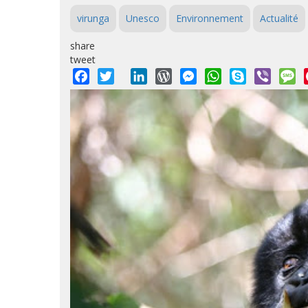
virunga
Unesco
Environnement
Actualité
share
tweet
Facebook
Twitter
LinkedIn
WordPress
Messenger
WhatsApp
Skype
Viber
M